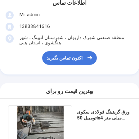
اطلاعات تماس
Mr. admin
13833841616
منطقه صنعتی شهرک دازیوان ، شهرستان آنپینگ ، شهر
هنگشوی ، استان هبی
اکنون تماس بگیرید
بهترين قيمت رو براي
ورق گریتینگ فولادی سکوی
اتومبیل 50x4 میلی متر
مقاومت در برابر خوردگی