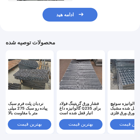
ادامه هید
محصولات توصیه شده
و گالوانیزه سوئیچ
فشار ورق گریتینگ فولاد
نردبان پلت فرم سبک
قفل شده مشبک Q235
گالوانیزه داغ Q235 برای
پیاده رو سبک 275 میلی
ورق ورق فلزی
انبار قفل شده است
متر با مقاومت بالا
ترین قیمت
بهترین قیمت
بهترین قیمت