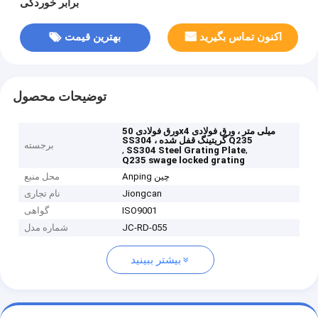
برابر خوردگی
اکنون تماس بگیرید
بهترین قیمت
توضیحات محصول
ورق فولادی 50x4 میلی متر ، ورق فولادی
SS304 ، گریتینگ قفل شده Q235
برجسته
,
,
SS304 Steel Grating Plate
Q235 swage locked grating
Anping چین
محل منبع
Jiongcan
نام تجاری
ISO9001
گواهی
JC-RD-055
شماره مدل
بیشتر ببینید