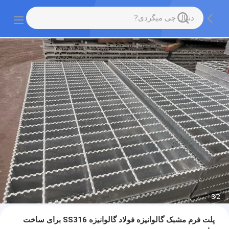
3
/
2
پلت فرم مشبک گالوانیزه فولاد گالوانیزه SS316 برای ساخت