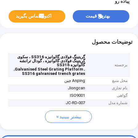
پیاده رو
بهترین قیمت
اکنون تماس بگیرید
توضیحات محصول
گریتینگ فولادی گالوانیزه SS316 ، سکوی
گریتینگ فولادی گالوانیزه ، گودال ترانشه
برجسته
گالوانیزه SS316
,
,
Galvanised Steel Grating Platform
SS316 galvanised trench grates
محل منبع
Anping چین
نام تجاری
Jiongcan
گواهی
ISO9001
شماره مدل
JC-RD-007
بیشتر ببینید