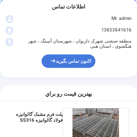
اطلاعات تماس
Mr. admin
13833841616
منطقه صنعتی شهرک دازیوان ، شهرستان آنپینگ ، شهر
هنگشوی ، استان هبی
اکنون تماس بگیرید
بهترين قيمت رو براي
پلت فرم مشبک گالوانیزه
فولاد گالوانیزه SS316
برای ساخت پیاده رو