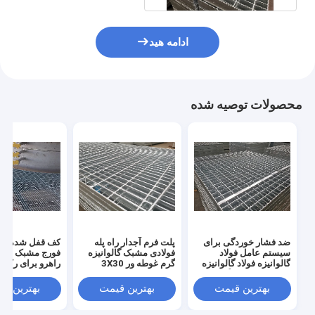
ادامه هید
محصولات توصیه شده
ضد فشار خوردگی برای
پلت فرم آجدار راه پله
کف قفل شده با ف
سیستم عامل فولاد
فولادی مشبک گالوانیزه
فورج مشبک فولا
گالوانیزه فولاد گالوانیزه
گرم غوطه ور 3X30
راهرو برای رک ان
Q345 برای نیروگاه
بهترین قیمت
بهترین قیمت
بهترین ق